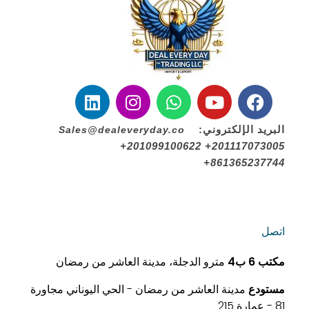
البريد الإلكتروني:
Sales@dealeveryday.co
+201099100622 +201117073005
+861365237744
اتصل
مكتب
6 ب4
مترو الدجلة، مدينة العاشر من رمضان
مستودع
مدينة العاشر من رمضان - الحي اليوناني مجاورة
81 - عمارة 215