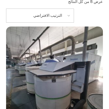
عرض ⁦8⁩ من كل النتائج