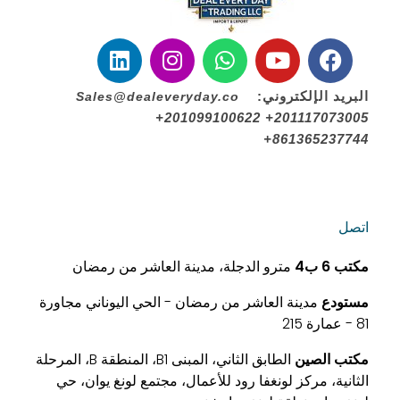
البريد الإلكتروني:
Sales@dealeveryday.co
+201099100622 +201117073005
+861365237744
اتصل
مكتب
6 ب4
مترو الدجلة، مدينة العاشر من رمضان
مستودع
مدينة العاشر من رمضان - الحي اليوناني مجاورة
81 - عمارة 215
مكتب الصين
الطابق الثاني، المبنى B1، المنطقة B، المرحلة
الثانية، مركز لونغفا رود للأعمال، مجتمع لونغ يوان، حي