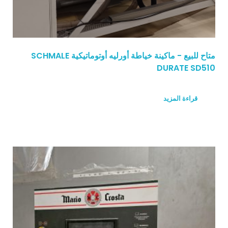
متاح للبيع - ماكينة خياطة أورليه أوتوماتيكية SCHMALE
DURATE SD510
قراءة المزيد