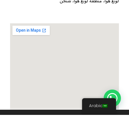
لونغ هوا، منطقة لونغ هوا، شنجن
Arabic
© 2004 - 2026 شركة ديل إفري داي للتجارة ش.م.م. جميع
الحقوق محفوظة