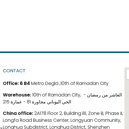
CONTACT
Office:
6 B4
Metro Degla ,10th of Ramadan City
Warehouse:
10th of Ramadan City, العاشر من رمضان -
الحي اليوناني مجاورة 81 - عمارة 215
China office:
2A178 Floor 2, Building B1, Zone B, Phase II,
Longfa Road Business Center, Longyuan Community,
Longhua Subdistrict, Longhua District, Shenzhen