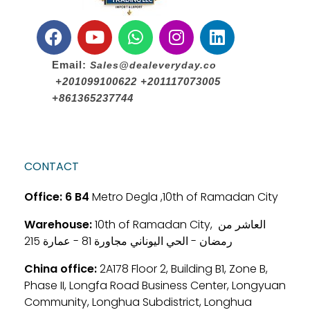
Email:
Sales@dealeveryday.co
+201099100622 +201117073005
+861365237744
CONTACT
Office:
6 B4
Metro Degla ,10th of Ramadan City
Warehouse:
10th of Ramadan City, العاشر من
رمضان - الحي اليوناني مجاورة 81 - عمارة 215
China office:
2A178 Floor 2, Building B1, Zone B,
Phase II, Longfa Road Business Center, Longyuan
Community, Longhua Subdistrict, Longhua