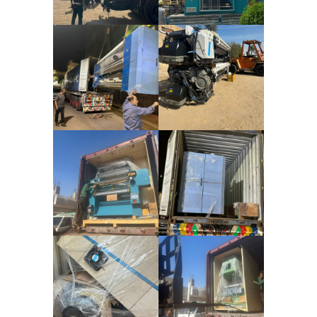
س
ي
ج
ب
ك
ل
أ
م