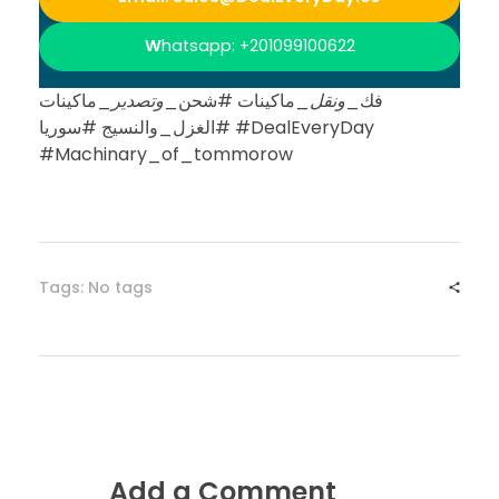
ي
W
hatsapp: +201099100622
ا
فك_
ونقل
_ماكينات #شحن_
وتصدير
_ماكينات
#الغزل_والنسيج #سوريا #DealEveryDay
#Machinary_of_tommorow
و
ا
ل
Tags: No tags
ع
ا
ل
Add a Comment