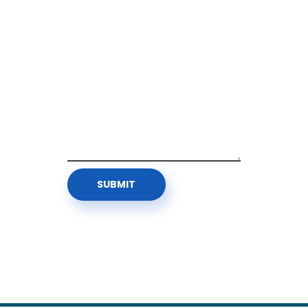
ك
ر
ا
ح
ة
ا
ل
ب