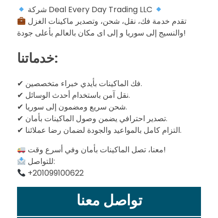
ق
شركة Deal Every Day Trading LLC
تقدم خدمة فك، نقل، شحن، وتصدير ماكينات الغزل
ل
والنسيج إلى سوريا و إلى اى مكان بالعالم بأعلى جودة!
و
خدماتنا:
ش
✔ فك الماكينات بأيدي خبراء متخصصين.
✔ نقل آمن باستخدام أحدث الوسائل.
✔ شحن سريع ومضمون إلى سوريا.
ح
✔ تصدير احترافي يضمن وصول الماكينات بأمان.
✔ التزام كامل بالمواعيد والجودة لضمان رضا عملائنا.
ن
معنا، تصل الماكينات بأمان وفي أسرع وقت!
للتواصل:
م
‪+201099100622
ا
تواصل معنا