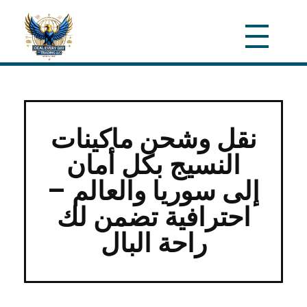
نقل وشحن ماكينات
النسيج بكل أمان
إلى سوريا والعالم –
احترافية تضمن لك
راحة البال