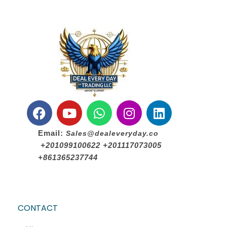
ا
ل
Email:
Sales@dealeveryday.co
+201099100622 +201117073005
+861365237744
CONTACT