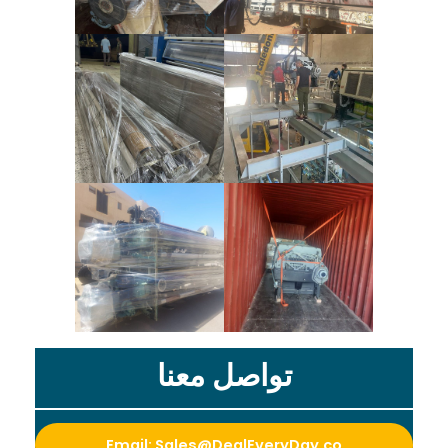
ا
ن
إ
ل
ى
س
و
تواصل معنا
ر
Email: Sales@DealEveryDay.co