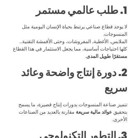
1. طلب عالمي مستمر
ع
ا
لا يوجد قطاع صناعي يرتبط بحياة الإنسان اليومية مثل
المنسوجات.
الملابس، الأغطية، المفروشات، وحتى الأقمشة التقنية…
ل
كلها احتياجات أساسية، مما يجعل الاستثمار في هذا القطاع
مستقرًا طويل المدى
.
م
2. دورة إنتاج واضحة وعائد
ن
سريع
س
تتميز صناعة المنسوجات بدورات إنتاج قصيرة، ما يسمح
بتحقيق
عوائد مالية سريعة
مقارنة بالعديد من الصناعات
و
الأخرى.
ج
3. التطور التكنولوجي