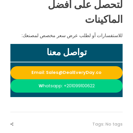
ه
لتحصل على أفضل
ذ
الماكينات
ا
للاستفسارات أو لطلب عرض سعر مخصص لمصنعك:
ا
تواصل معنا
ل
Email: Sales@DealEveryDay.co
ق
W
hatsapp: +201099100622
ط
ا
Tags: No tags