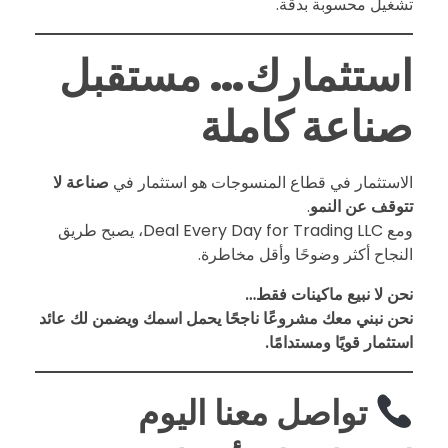
تشغيل محسوبة بدقة.
ل
استثمارك… مستقبل
م
صناعة كاملة
.
الاستثمار في قطاع المنسوجات هو استثمار في
صناعة لا
تتوقف عن النمو
.
ي
ومع Deal Every Day for Trading LLC، يصبح طريق
النجاح أكثر وضوحًا وأقل مخاطرة.
و
نحن لا نبيع ماكينات فقط…
نحن نبني معك مشروعًا ناجحًا يحمل اسمك ويضمن لك عائد
ف
استثمار قويًا ومستدامًا.
ر
تواصل معنا اليوم