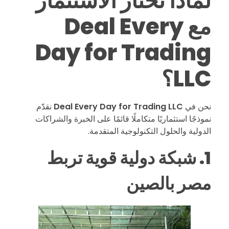
لماذا تختار الاستثمار
ي
مع Deal Every
ة
Day for Trading
ب
LLC؟
ا
نحن في
Deal Every Day for Trading LLC
نقدّم
ل
نموذجًا استثماريًا متكاملًا قائمًا على الخبرة والشراكات
الدولية والحلول التكنولوجية المتقدمة.
غ
1. شبكة دولية قوية تربط
ة
مصر بالصين
،