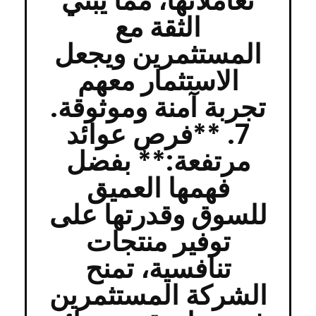
تعاملاتها، مما يبني
الثقة مع
المستثمرين ويجعل
الاستثمار معهم
تجربة آمنة وموثوقة.
7. **فرص عوائد
مرتفعة:** بفضل
فهمها العميق
للسوق وقدرتها على
توفير منتجات
تنافسية، تمنح
الشركة المستثمرين