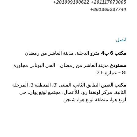
+201099100622 +201117073005
م
+861365237744
د
اتصل
ا
مكتب
6 ب4
مترو الدجلة، مدينة العاشر من رمضان
د
مستودع
مدينة العاشر من رمضان - الحي اليوناني مجاورة
81 - عمارة 215
ا
مكتب الصين
الطابق الثاني، المبنى B1، المنطقة B، المرحلة
الثانية، مركز لونغفا رود للأعمال، مجتمع لونغ يوان، حي
ل
لونغ هوا، منطقة لونغ هوا، شنجن
ع
ا