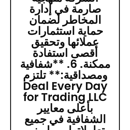
صارمة في إدارة
المخاطر لضمان
حماية استثمارات
عملائها وتحقيق
أقصى استفادة
ممكنة. 6. **شفافية
ومصداقية:** تلتزم
Deal Every Day
for Trading LLC
بأعلى معايير
الشفافية في جميع