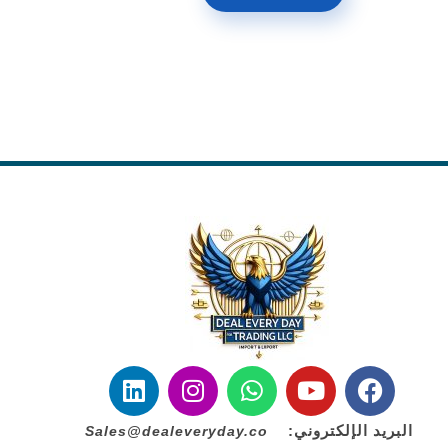
س
ل
ا
س
ل
ا
ل
إ
البريد الإلكتروني:
Sales@dealeveryday.co