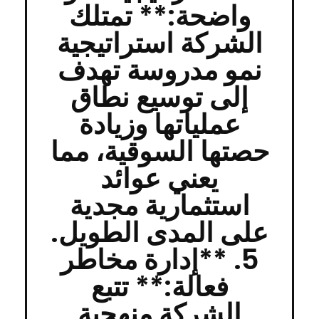
واضحة:** تمتلك
الشركة استراتيجية
نمو مدروسة تهدف
إلى توسيع نطاق
عملياتها وزيادة
حصتها السوقية، مما
يعني عوائد
استثمارية مجدية
على المدى الطويل.
5. **إدارة مخاطر
فعالة:** تتبع
الشركة منهجية