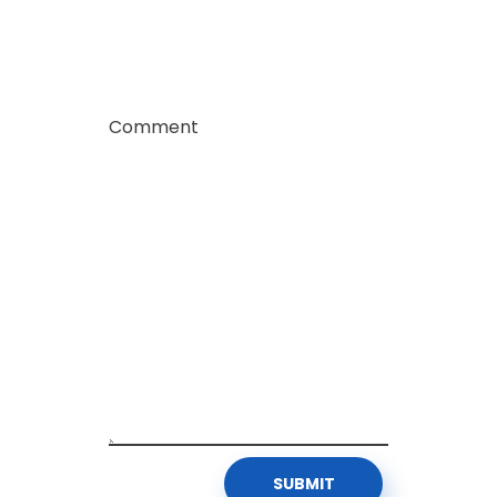
ا
ه
Comment
م
ف
ي
د
ع
م