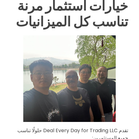
خيارات استثمار مرنة
ي
تناسب كل الميزانيات
ة
و
ا
ل
م
ت
ن
تقدم Deal Every Day for Trading LLC حلولًا تناسب
جميع المستثمرين: