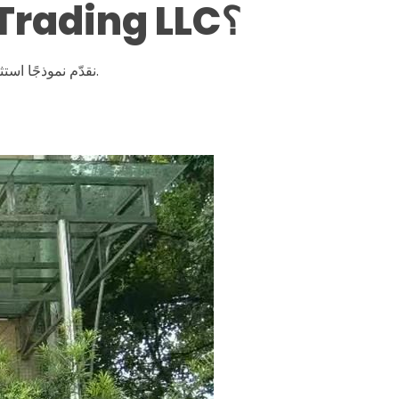
لماذا تختار الاستثمار مع Deal Every Day for Trading LLC؟
نقدّم نموذجًا استثماريًا متكاملًا قائمًا على الخبرة والشراكات الدولية والحلول التكنولوجية المتقدمة.