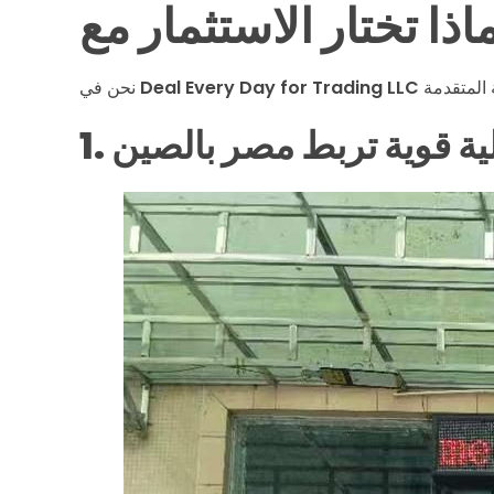
ذ
ا
Deal Every Day for Trading LLC
نحن في
ولية قوية تربط مصر بالصين
ي
ع
د
ا
ل
ا