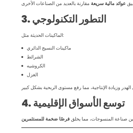
ج
قيق
عوائد مالية سريعة
3. التطور التكنولوجي
ا
ت
الماكينات الحديثة مثل:
ماكينات النسيج الدائري
…
الشرائط
الكروشيه
و
الغزل
ل
4. توسع الأسواق الإقليمية
م
ا
وطين صناعة المنسوجات، مما يخلق
فرصًا ضخمة للمستثمرين