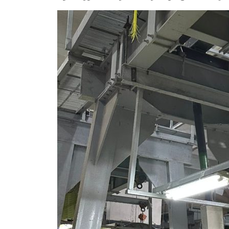
ي
ة
ا
ل
ا
س
ت
ث