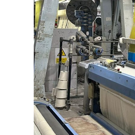
م
ا
ر
ف
ي
م
ج